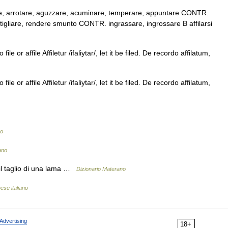
ilare, arrotare, aguzzare, acuminare, temperare, appuntare CONTR.
tigliare, rendere smunto CONTR. ingrassare, ingrossare B affilarsi
file or affile Affiletur /ifaliytar/, let it be filed. De recordo affilatum,
file or affile Affiletur /ifaliytar/, let it be filed. De recordo affilatum,
no
ano
a il taglio di una lama …
Dizionario Materano
ese italiano
Advertising
18+