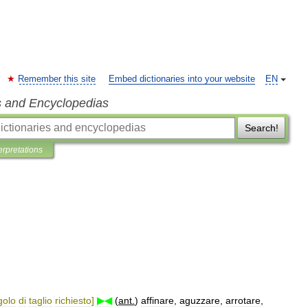
Remember this site
Embed dictionaries into your website
EN
s and Encyclopedias
Search!
erpretations
golo
di
taglio
richiesto
]
▶◀
(
ant
.
)
affinare
,
aguzzare
,
arrotare
,