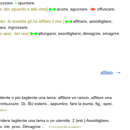
tuzzare
.
‖
spuntare
.
to
allo
sguardo
e
alla
vista
]
▶◀
acuire
,
aguzzare
.
◀▶
offuscare
,
lto:
la
malattia
gli
ha
affilato
il
viso
]
▶◀
affinare
,
assottigliare
,
are
,
ingrossare
.
to
spec
.
del
viso
]
▶◀
allungarsi
,
assottigliarsi
,
dimagrire
,
smagrire
.
affilato
liente o più tagliente una lama: affilare un rasoio, affilare una
rintuzzare. 1b. BU estens., appuntire, fare la punta; fig., spec.
aliano
endere tagliente una lama o un utensile. 2 (est.) Assottigliare,
 B v. intr. pron. Dimagrire …
Enciclopedia di italiano