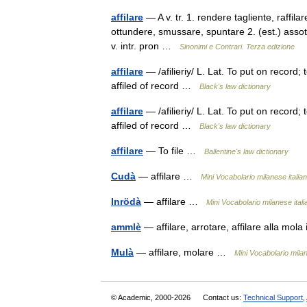
affilare
— A v. tr. 1. rendere tagliente, raff
ottundere, smussare, spuntare 2. (est.) assot
v. intr. pron …
Sinonimi e Contrari. Terza edizione
affilare
— /afilieriy/ L. Lat. To put on record; to 
affiled of record …
Black's law dictionary
affilare
— /afilieriy/ L. Lat. To put on record; to 
affiled of record …
Black's law dictionary
affilare
— To file …
Ballentine's law dictionary
Cudà
— affilare …
Mini Vocabolario milanese italia
Inrödà
— affilare …
Mini Vocabolario milanese itali
ammlè
— affilare, arrotare, affilare alla mol
Mulà
— affilare, molare …
Mini Vocabolario milan
© Academic, 2000-2026
Contact us:
Technical Support
,