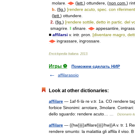
molare
.
◀▶
(
lett
.
)
ottundere
, (
non
com
.
)
rin
b
.
(
fig
.
)
[
rendere
acuto
,
spec
.
con
riferimen
(
lett
.
)
ottundere
.
2
.
(
fig
.
)
[
rendere
sottile
,
detto
in
partic
.
del
vo
smagrire
.
‖
sfinare
.
◀▶
appesantire
,
ingrass
■
affilarsi
v
.
intr
.
pron
.
[
diventare
magro
,
det
◀▶
ingrassare
,
ingrossare
.
Enciclopedia
Italiana
.
2013
.
Игры ⚽
Поможем сделать НИР
affilarasoio
Look at other dictionaries:
affilare
— 1af·fi·là·re v.tr. 1a. CO rendere tag
forbice Sinonimi: arrotare, 3molare. Contrari: 
dello sguardo: rendere acuto… …
Dizionario it
affilare
— {{hw}}{{affilare}}{{/hw}}A v. tr. 1 R
rendere smunto: la malattia gli affila il viso.