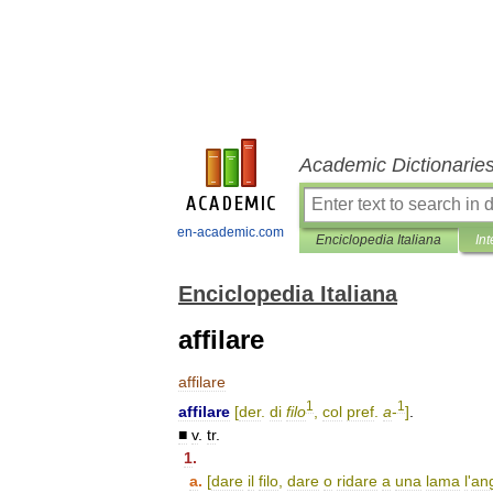
Academic Dictionarie
en-academic.com
Enciclopedia Italiana
Int
Enciclopedia Italiana
affilare
affilare
1
1
affilare
[
der
.
di
filo
,
col
pref
.
a
-
]
.
■
v
.
tr
.
1
.
a
.
[
dare
il
filo
,
dare
o
ridare
a
una
lama
l
'
an